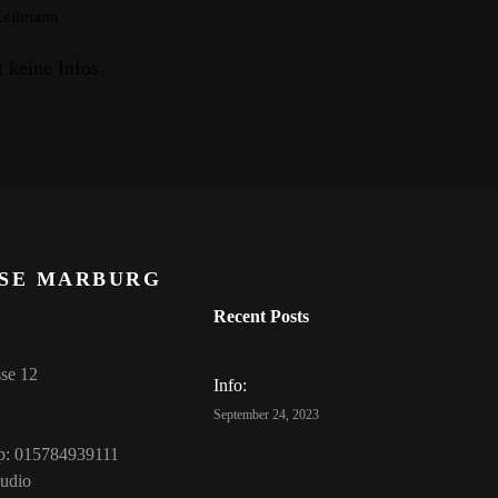
Keilmann
keine Infos.
SE MARBURG
Recent Posts
sse 12
Info:
September 24, 2023
p: 015784939111
tudio