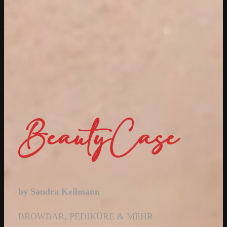
BeautyCase
by Sandra Keilmann
BROWBAR, PEDIKÜRE & MEHR