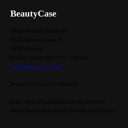
BeautyCase
Inhaberin Sandra Keilmann
Weidenhäuser Strasse 12
35037 Marburg
Telefon / WhatsApp: 0157 – 84939111
info@beautycase.studio
Termine nur nach Vereinbarung!
Folge mir auch auf Sozialen Netzwerken und
erfahre immer über aktuelle Themen und Aktionen.