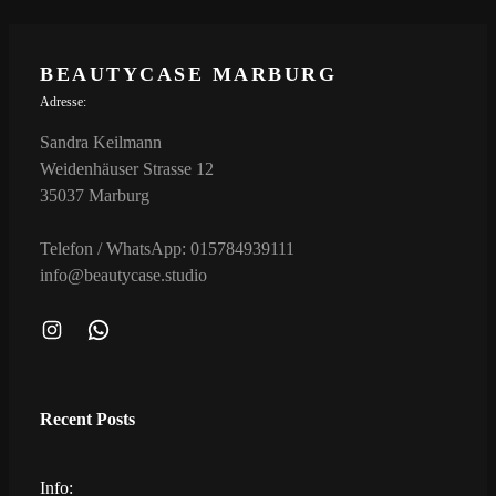
BEAUTYCASE MARBURG
Adresse:
Sandra Keilmann
Weidenhäuser Strasse 12
35037 Marburg
Telefon / WhatsApp: 015784939111
info@beautycase.studio
I
W
N
H
S
A
Recent Posts
T
T
A
S
G
A
Info: